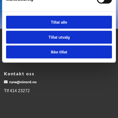
0
Feed
Tillat alle
Tillat utvalg
NATURTJENESTER I NORD AS
Ikke tillat

Holtveien 66
9017 Tromsø
Kontakt oss
rune@ninord.no

Tlf 414 23272