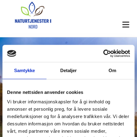
01.02.2024
Samtykke
Detaljer
Om
FUGLEKARTLEGGING
Denne nettsiden anvender cookies
Vi bruker informasjonskapsler for å gi innhold og
annonser et personlig preg, for å levere sosiale
Våren er rett rundt hjørnet her i nord, noe som merkes med
mediefunksjoner og for å analysere trafikken vår. Vi deler
økt aktivitet av fuglene som gjør seg klar for en ny
dessuten informasjon om hvordan du bruker nettstedet
hekkesesong.
vårt, med partnerne våre innen sosiale medier,
Kongeørnbestanden i Norge er over mange år blitt overvåket